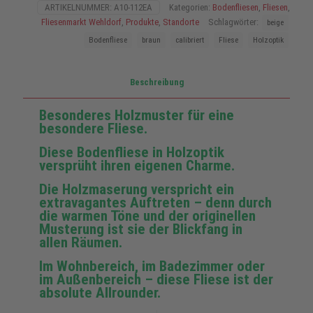
ARTIKELNUMMER:
A10-112EA
Kategorien:
Bodenfliesen
,
Fliesen
,
Fliesenmarkt Wehldorf
,
Produkte
,
Standorte
Schlagwörter:
beige
Bodenfliese
braun
calibriert
Fliese
Holzoptik
Beschreibung
Besonderes Holzmuster für eine
besondere Fliese.
Diese Bodenfliese in Holzoptik
versprüht ihren eigenen Charme.
Die Holzmaserung verspricht ein
extravagantes Auftreten – denn durch
die warmen Töne und der originellen
Musterung ist sie der Blickfang in
allen Räumen.
Im Wohnbereich, im Badezimmer oder
im Außenbereich – diese Fliese ist der
absolute Allrounder.