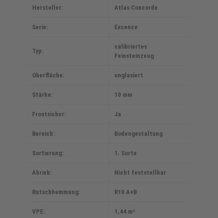
Hersteller:
Atlas Concorde
Serie:
Excence
calibriertes
Typ:
Feinsteinzeug
Oberfläche:
unglasiert
Stärke:
10 mm
Frostsicher:
Ja
Bereich:
Bodengestaltung
Sortierung:
1. Sorte
Abrieb:
Nicht feststellbar
Rutschhemmung:
R10 A+B
VPE:
1,44 m²